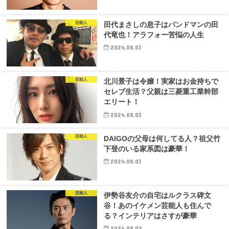
芸能人
田代まさしの息子はバンドマンの田
代竜也！アラフォー苦悩の人生
2024.08.03
芸能人
北川景子は令嬢！実家はお金持ちで
セレブ生活？父親は三菱重工業幹部
エリート！
2024.08.03
芸能人
DAIGOの父母は何してる人？祖父竹
下登のいる家系図は豪華！
2024.08.03
芸能人
伊勢谷友介の自宅はルクラス碑文
谷！あのイケメン芸能人も住んで
る？インテリアはさすが豪華
2024.08.02