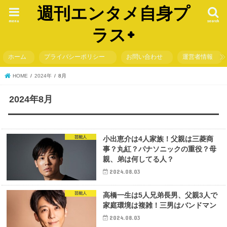
週刊エンタメ自身プ
menu
search
ラス+
ホーム
プライバシーポリシー
お問い合わせ
運営者情報
HOME
2024年
8月
2024年8月
芸能人
小出恵介は4人家族！父親は三菱商
事？丸紅？パナソニックの重役？母
親、弟は何してる人？
2024.08.03
芸能人
高橋一生は5人兄弟長男、父親3人で
家庭環境は複雑！三男はバンドマン
2024.08.03