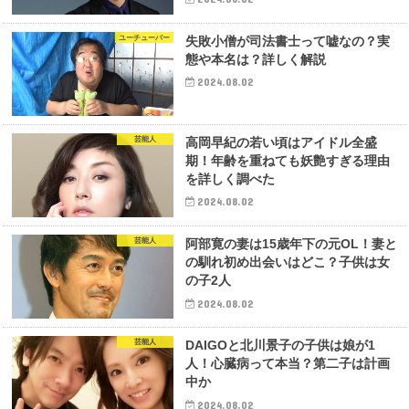
ユーチューバー
失敗小僧が司法書士って嘘なの？実
態や本名は？詳しく解説
2024.08.02
芸能人
高岡早紀の若い頃はアイドル全盛
期！年齢を重ねても妖艶すぎる理由
を詳しく調べた
2024.08.02
芸能人
阿部寛の妻は15歳年下の元OL！妻と
の馴れ初め出会いはどこ？子供は女
の子2人
2024.08.02
芸能人
DAIGOと北川景子の子供は娘が1
人！心臓病って本当？第二子は計画
中か
2024.08.02