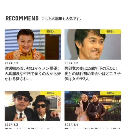
RECOMMEND
こちらの記事も人気です。
芸能人
芸能人
2024.8.1
2024.8.2
渡辺徹の若い頃はイケメン俳優！
阿部寛の妻は15歳年下の元OL！
天真爛漫な性格で多くの人から好
妻との馴れ初め出会いはどこ？子
かれる愛され…
供は女の子2人
芸能人
芸能人
2024.8.3
2024.8.4