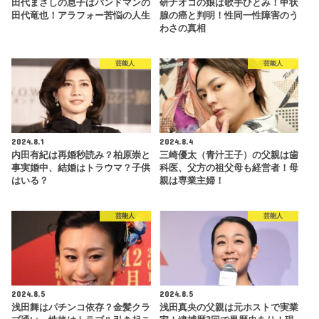
田代まさしの息子はバンドマンの
研ナオコの娘は歌手ひとみ！甲状
田代竜也！アラフォー苦悩の人生
腺の癌と判明！性同一性障害のう
わさの真相
芸能人
芸能人
2024.8.1
2024.8.4
内田有紀は再婚秒読み？柏原崇と
三崎優太（青汁王子）の父親は歯
事実婚中、結婚はトラウマ？子供
科医、父方の祖父母も経営者！母
はいる？
親は専業主婦！
芸能人
芸能人
2024.8.5
2024.8.5
浅田舞はパチンコ依存？金髪クラ
浅田真央の父親は元ホストで実業