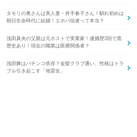
タモリの奥さんは美人妻・井手春子さん！馴れ初めは
朝日生命時代に結婚！エホバ信者って本当？
浅田真央の父親は元ホストで実業家！逮捕歴3回で黒
歴史あり！現在の職業は医療関係者？
浅田舞はパチンコ依存？金髪クラブ通い、性格はトラ
ブル引き起こす「地雷女」