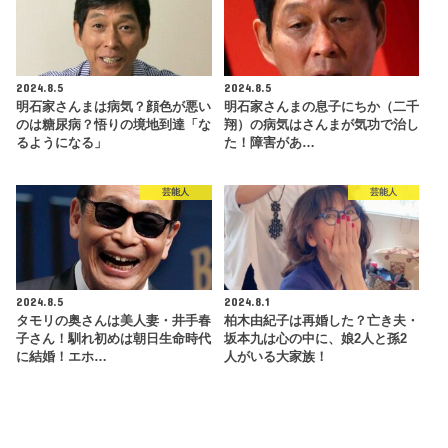
2024.8.5
2024.8.5
明石家さんまは病気？顔色が悪い
明石家さんまの息子にちか（二千
のは糖尿病？悟りの境地到達「な
翔）の病気はさんまが気功で治し
るようになる」
た！障害があ…
芸能人
芸能人
2024.8.5
2024.8.1
タモリの奥さんは美人妻・井手春
柏木由紀子は再婚した？亡き夫・
子さん！馴れ初めは朝日生命時代
坂本九は心の中に、娘2人と孫2
に結婚！エホ…
人がいる大家族！