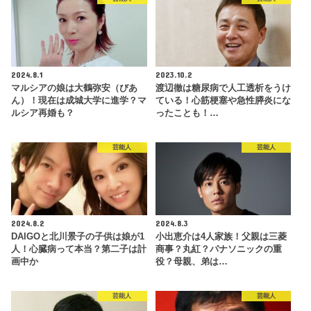
2024.8.1
2023.10.2
マルシアの娘は大鶴弥安（びあ
渡辺徹は糖尿病で人工透析をうけ
ん）！現在は成城大学に進学？マ
ている！心筋梗塞や急性膵炎にな
ルシア再婚も？
ったことも！…
芸能人
芸能人
2024.8.2
2024.8.3
DAIGOと北川景子の子供は娘が1
小出恵介は4人家族！父親は三菱
人！心臓病って本当？第二子は計
商事？丸紅？パナソニックの重
画中か
役？母親、弟は…
芸能人
芸能人