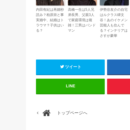
内田有紀は再婚秒
高橋一生は5人兄
伊勢谷友介の自宅
読み？柏原崇と事
弟長男、父親3人
はルクラス碑文
実婚中、結婚はト
で家庭環境は複
谷！あのイケメン
ラウマ？子供はい
雑！三男はバンド
芸能人も住んで
る？
マン
る？インテリアは
さすが豪華
ツイート
LINE
トップページへ