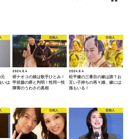
人
芸能人
芸能人
2024.8.4
2024.8.4
の元
研ナオコの娘は歌手ひとみ！
松平健の三番目の嫁は誰？お
会いは
甲状腺の癌と判明！性同一性
互い子持ちの再々婚、嫁には
障害のうわさの真相
孫もいる！
人
芸能人
芸能人