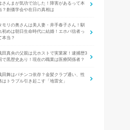
はさんまが気功で治した！障害があるって本
当？創価学会や在日の真相は
タモリの奥さんは美人妻・井手春子さん！馴
れ初めは朝日生命時代に結婚！エホバ信者っ
て本当？
浅田真央の父親は元ホストで実業家！逮捕歴3
回で黒歴史あり！現在の職業は医療関係者？
浅田舞はパチンコ依存？金髪クラブ通い、性
格はトラブル引き起こす「地雷女」