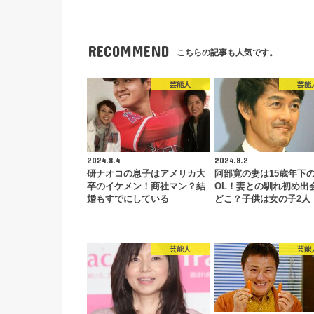
RECOMMEND
こちらの記事も人気です。
芸能人
芸能
2024.8.4
2024.8.2
研ナオコの息子はアメリカ大
阿部寛の妻は15歳年下
卒のイケメン！商社マン？結
OL！妻との馴れ初め出
婚もすでにしている
どこ？子供は女の子2人
芸能人
芸能