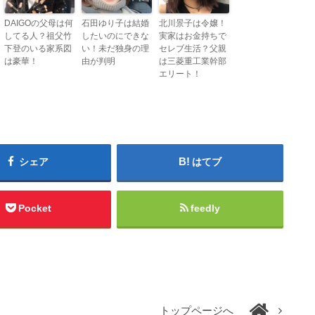
DAIGOの父母は何
石田ゆり子は結婚
北川景子は令嬢！
してる人？祖父竹
したいのにできな
実家はお金持ちで
下登のいる家系図
い！未だ独身の理
セレブ生活？父親
は豪華！
由が判明
は三菱重工業幹部
エリート！
シェア
はてブ
Pocket
feedly
トップページへ