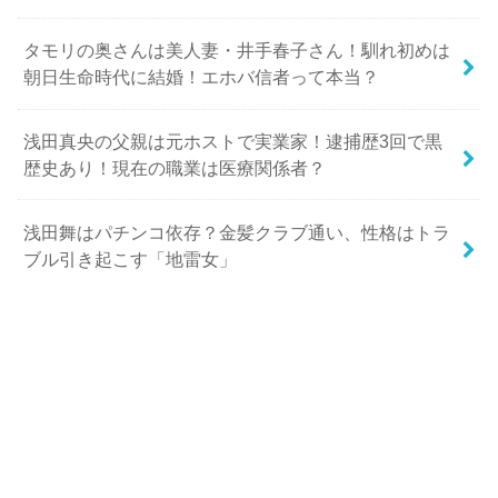
タモリの奥さんは美人妻・井手春子さん！馴れ初めは
朝日生命時代に結婚！エホバ信者って本当？
浅田真央の父親は元ホストで実業家！逮捕歴3回で黒
歴史あり！現在の職業は医療関係者？
浅田舞はパチンコ依存？金髪クラブ通い、性格はトラ
ブル引き起こす「地雷女」