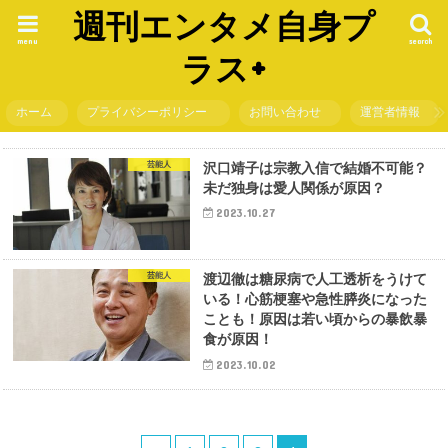
週刊エンタメ自身プ
menu
search
ラス+
ホーム
プライバシーポリシー
お問い合わせ
運営者情報
芸能人
沢口靖子は宗教入信で結婚不可能？
未だ独身は愛人関係が原因？
2023.10.27
芸能人
渡辺徹は糖尿病で人工透析をうけて
いる！心筋梗塞や急性膵炎になった
ことも！原因は若い頃からの暴飲暴
食が原因！
2023.10.02