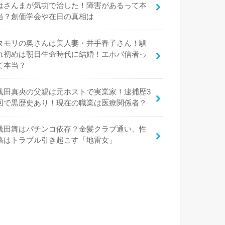
はさんまが気功で治した！障害があるって本
当？創価学会や在日の真相は
タモリの奥さんは美人妻・井手春子さん！馴
れ初めは朝日生命時代に結婚！エホバ信者っ
て本当？
浅田真央の父親は元ホストで実業家！逮捕歴3
回で黒歴史あり！現在の職業は医療関係者？
浅田舞はパチンコ依存？金髪クラブ通い、性
格はトラブル引き起こす「地雷女」