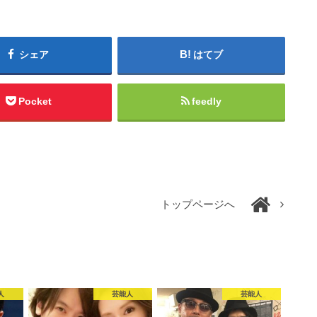
シェア
はてブ
Pocket
feedly
トップページへ
人
芸能人
芸能人