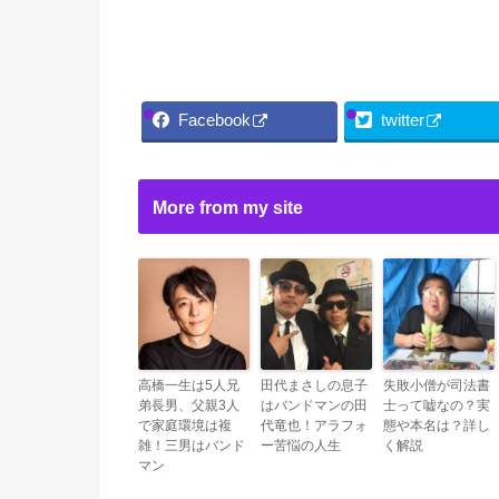
Facebook
twitter
More from my site
高橋一生は5人兄
田代まさしの息子
失敗小僧が司法書
弟長男、父親3人
はバンドマンの田
士って嘘なの？実
で家庭環境は複
代竜也！アラフォ
態や本名は？詳し
雑！三男はバンド
ー苦悩の人生
く解説
マン