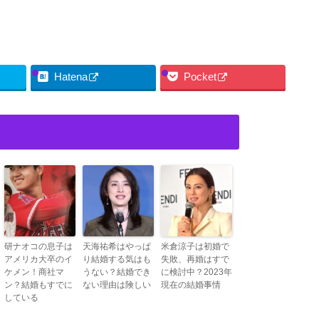
Hatena
Pocket
研ナオコの息子は
天海祐希はやっぱ
米倉涼子は初婚で
アメリカ大卒のイ
り結婚する気はも
失敗、再婚はすで
ケメン！商社マ
うない？結婚でき
に検討中？2023年
ン？結婚もすでに
ない理由は険しい
現在の結婚事情
している