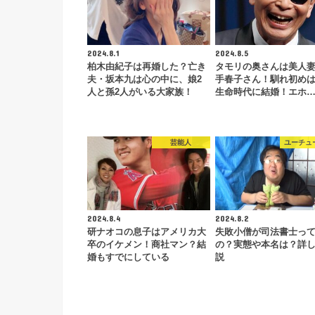
2024.8.1
2024.8.5
柏木由紀子は再婚した？亡き
タモリの奥さんは美人
夫・坂本九は心の中に、娘2
手春子さん！馴れ初め
人と孫2人がいる大家族！
生命時代に結婚！エホ
芸能人
ユーチュ
2024.8.4
2024.8.2
研ナオコの息子はアメリカ大
失敗小僧が司法書士っ
卒のイケメン！商社マン？結
の？実態や本名は？詳
婚もすでにしている
説