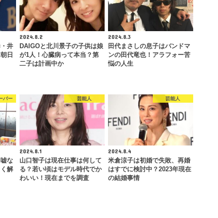
2024.8.2
2024.8.3
妻・井
DAIGOと北川景子の子供は娘
田代まさしの息子はバンドマ
は朝日
が1人！心臓病って本当？第
ンの田代竜也！アラフォー苦
…
二子は計画中か
悩の人生
ーバー
芸能人
芸能人
2024.8.1
2024.8.4
て嘘な
山口智子は現在仕事は何して
米倉涼子は初婚で失敗、再婚
しく解
る？若い頃はモデル時代でか
はすでに検討中？2023年現在
わいい！現在までを調査
の結婚事情