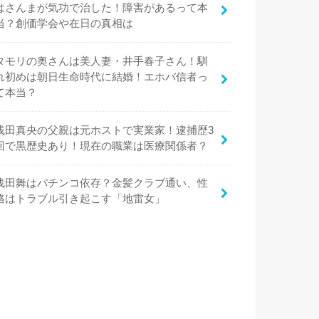
はさんまが気功で治した！障害があるって本
当？創価学会や在日の真相は
タモリの奥さんは美人妻・井手春子さん！馴
れ初めは朝日生命時代に結婚！エホバ信者っ
て本当？
浅田真央の父親は元ホストで実業家！逮捕歴3
回で黒歴史あり！現在の職業は医療関係者？
浅田舞はパチンコ依存？金髪クラブ通い、性
格はトラブル引き起こす「地雷女」