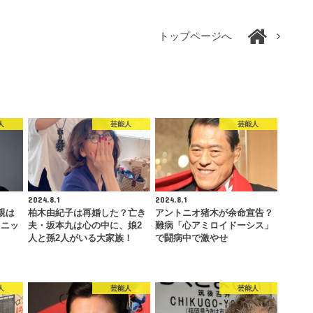
トップページへ
人
芸能人
芸能人
2024.8.1
2024.8.1
親は
柏木由紀子は再婚した？亡き
アントニオ猪木が余命宣告？
ソニッ
夫・坂本九は心の中に、娘2
難病「心アミロイドーシス」
…
人と孫2人がいる大家族！
で闘病中で激やせ
人
芸能人
芸能人