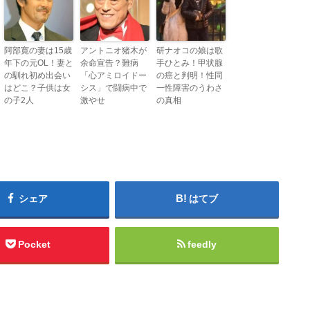
阿部寛の妻は15歳
アントニオ猪木が
研ナオコの娘は歌
年下の元OL！妻と
余命宣告？難病
手ひとみ！甲状腺
の馴れ初め出会い
「心アミロイドー
の癌と判明！性同
はどこ？子供は女
シス」で闘病中で
一性障害のうわさ
の子2人
激やせ
の真相
シェア
はてブ
Pocket
feedly