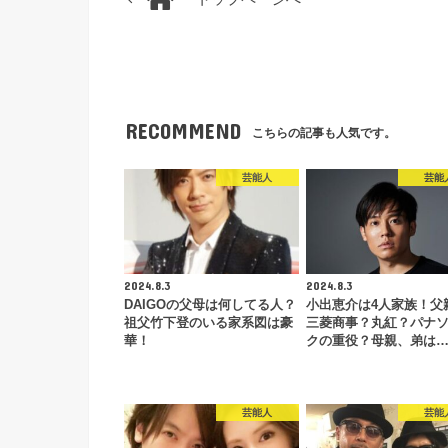
RECOMMEND
こちらの記事も人気です。
芸能人
芸能
2024.8.3
2024.8.3
DAIGOの父母は何してる人？
小出恵介は4人家族！父
祖父竹下登のいる家系図は豪
三菱商事？丸紅？パナ
華！
クの重役？母親、弟は
芸能人
芸能