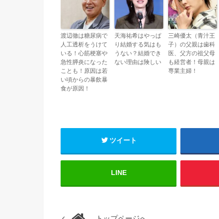
渡辺徹は糖尿病で
天海祐希はやっぱ
三崎優太（青汁王
人工透析をうけて
り結婚する気はも
子）の父親は歯科
いる！心筋梗塞や
うない？結婚でき
医、父方の祖父母
急性膵炎になった
ない理由は険しい
も経営者！母親は
ことも！原因は若
専業主婦！
い頃からの暴飲暴
食が原因！
ツイート
LINE
トップページへ