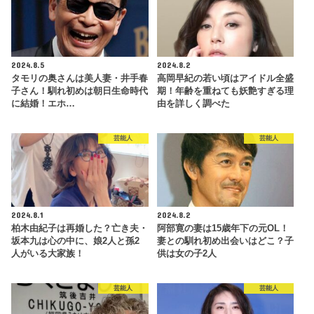
2024.8.5
2024.8.2
タモリの奥さんは美人妻・井手春
高岡早紀の若い頃はアイドル全盛
子さん！馴れ初めは朝日生命時代
期！年齢を重ねても妖艶すぎる理
に結婚！エホ…
由を詳しく調べた
芸能人
芸能人
2024.8.1
2024.8.2
柏木由紀子は再婚した？亡き夫・
阿部寛の妻は15歳年下の元OL！
坂本九は心の中に、娘2人と孫2
妻との馴れ初め出会いはどこ？子
人がいる大家族！
供は女の子2人
芸能人
芸能人