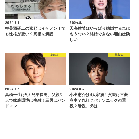
2024.8.1
2024.8.1
樽美酒研二の素顔はイケメン！で
天海祐希はやっぱり結婚する気は
も性格が悪い？真相を解説
もうない？結婚できない理由は険
しい
芸能人
芸能人
2024.8.3
2024.8.3
高橋一生は5人兄弟長男、父親3
小出恵介は4人家族！父親は三菱
人で家庭環境は複雑！三男はバン
商事？丸紅？パナソニックの重
ドマン
役？母親、弟は…