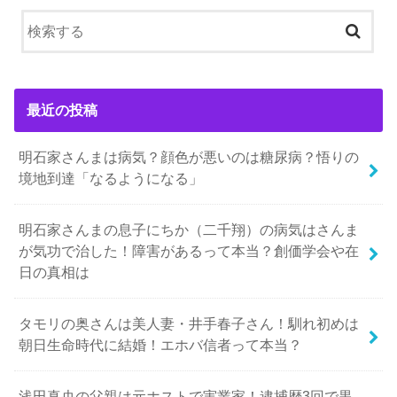
最近の投稿
明石家さんまは病気？顔色が悪いのは糖尿病？悟りの
境地到達「なるようになる」
明石家さんまの息子にちか（二千翔）の病気はさんま
が気功で治した！障害があるって本当？創価学会や在
日の真相は
タモリの奥さんは美人妻・井手春子さん！馴れ初めは
朝日生命時代に結婚！エホバ信者って本当？
浅田真央の父親は元ホストで実業家！逮捕歴3回で黒