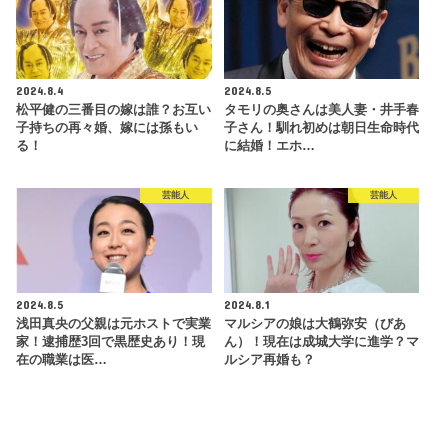
2024.8.4
2024.8.5
松平健の三番目の嫁は誰？お互い
タモリの奥さんは美人妻・井手春
子持ちの再々婚、嫁には孫もい
子さん！馴れ初めは朝日生命時代
る！
に結婚！エホ…
芸能人
芸能人
2024.8.5
2024.8.1
浅田真央の父親は元ホストで実業
マルシアの娘は大鶴弥安（びあ
家！逮捕歴3回で黒歴史あり！現
ん）！現在は成城大学に進学？マ
在の職業は医…
ルシア再婚も？