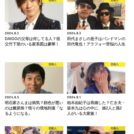
芸能人
芸能人
2024.8.3
2024.8.3
DAIGOの父母は何してる人？祖
田代まさしの息子はバンドマンの
父竹下登のいる家系図は豪華！
田代竜也！アラフォー苦悩の人生
芸能人
芸能人
2024.8.5
2024.8.1
明石家さんまは病気？顔色が悪い
柏木由紀子は再婚した？亡き夫・
のは糖尿病？悟りの境地到達「な
坂本九は心の中に、娘2人と孫2
るようになる」
人がいる大家族！
芸能人
芸能人