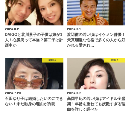
2024.8.2
2024.8.1
DAIGOと北川景子の子供は娘が1
渡辺徹の若い頃はイケメン俳優！
人！心臓病って本当？第二子は計
天真爛漫な性格で多くの人から好
画中か
かれる愛され…
芸能人
芸能人
2024.7.20
2024.8.2
石田ゆり子は結婚したいのにでき
高岡早紀の若い頃はアイドル全盛
ない！未だ独身の理由が判明
期！年齢を重ねても妖艶すぎる理
由を詳しく調べた