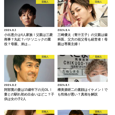
芸能人
芸能人
2024.8.3
2024.8.4
小出恵介は4人家族！父親は三菱
三崎優太（青汁王子）の父親は歯
商事？丸紅？パナソニックの重
科医、父方の祖父母も経営者！母
役？母親、弟は…
親は専業主婦！
芸能人
芸能人
2024.8.2
2024.8.1
阿部寛の妻は15歳年下の元OL！
樽美酒研二の素顔はイケメン！で
妻との馴れ初め出会いはどこ？子
も性格が悪い？真相を解説
供は女の子2人
芸能人
芸能人