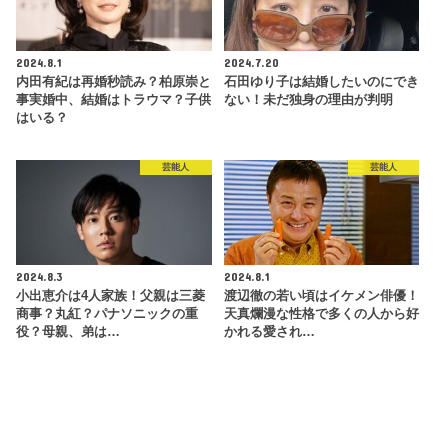
2024.8.1
2024.7.20
内田有紀は再婚秒読み？柏原崇と
石田ゆり子は結婚したいのにでき
事実婚中、結婚はトラウマ？子供
ない！未だ独身の理由が判明
はいる？
芸能人
芸能人
2024.8.3
2024.8.1
小出恵介は4人家族！父親は三菱
渡辺徹の若い頃はイケメン俳優！
商事？丸紅？パナソニックの重
天真爛漫な性格で多くの人から好
役？母親、弟は…
かれる愛され…