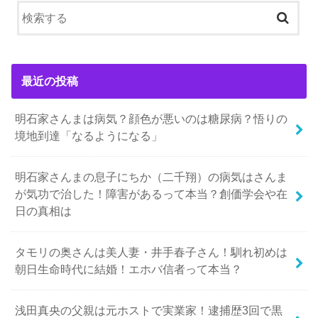
最近の投稿
明石家さんまは病気？顔色が悪いのは糖尿病？悟りの
境地到達「なるようになる」
明石家さんまの息子にちか（二千翔）の病気はさんま
が気功で治した！障害があるって本当？創価学会や在
日の真相は
タモリの奥さんは美人妻・井手春子さん！馴れ初めは
朝日生命時代に結婚！エホバ信者って本当？
浅田真央の父親は元ホストで実業家！逮捕歴3回で黒