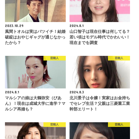
2023.10.29
2024.8.1
風間トオルは実はバツイチ！結婚
山口智子は現在仕事は何してる？
破綻はおやじギャグが通じなかっ
若い頃はモデル時代でかわいい！
たから？
現在までを調査
芸能人
芸能人
2024.8.1
2024.8.3
マルシアの娘は大鶴弥安（びあ
北川景子は令嬢！実家はお金持ち
ん）！現在は成城大学に進学？マ
でセレブ生活？父親は三菱重工業
ルシア再婚も？
幹部エリート！
芸能人
芸能人