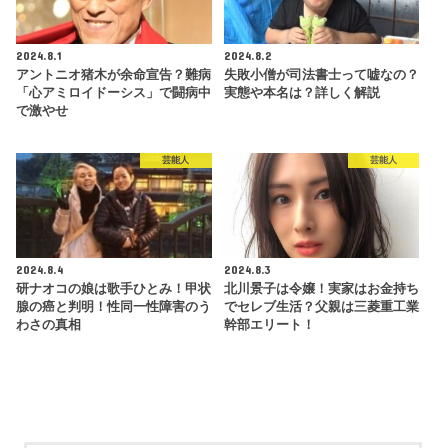
2024.8.1
2024.8.2
アントニオ猪木が余命宣告？難病
失敗小僧が司法書士って嘘なの？
「心アミロイドーシス」で闘病中
実態や本名は？詳しく解説
で激やせ
芸能人
芸能人
2024.8.4
2024.8.3
研ナオコの娘は歌手ひとみ！甲状
北川景子は令嬢！実家はお金持ち
腺の癌と判明！性同一性障害のう
でセレブ生活？父親は三菱重工業
わさの真相
幹部エリート！