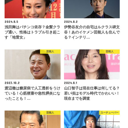
2024.8.5
2024.8.2
浅田舞はパチンコ依存？金髪クラ
伊勢谷友介の自宅はルクラス碑文
ブ通い、性格はトラブル引き起こ
谷！あのイケメン芸能人も住んで
す「地雷女」
る？インテリ…
芸能人
芸能人
2023.10.2
2024.8.1
渡辺徹は糖尿病で人工透析をうけ
山口智子は現在仕事は何してる？
ている！心筋梗塞や急性膵炎にな
若い頃はモデル時代でかわいい！
ったことも！…
現在までを調査
芸能人
ユーチューバー