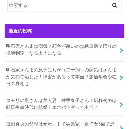
最近の投稿
明石家さんまは病気？顔色が悪いのは糖尿病？悟りの
境地到達「なるようになる」
明石家さんまの息子にちか（二千翔）の病気はさんま
が気功で治した！障害があるって本当？創価学会や在
日の真相は
タモリの奥さんは美人妻・井手春子さん！馴れ初めは
朝日生命時代に結婚！エホバ信者って本当？
浅田真央の父親は元ホストで実業家！逮捕歴3回で黒