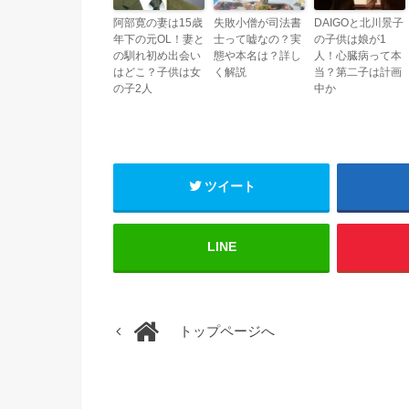
阿部寛の妻は15歳
失敗小僧が司法書
DAIGOと北川景子
年下の元OL！妻と
士って嘘なの？実
の子供は娘が1
の馴れ初め出会い
態や本名は？詳し
人！心臓病って本
はどこ？子供は女
く解説
当？第二子は計画
の子2人
中か
ツイート
LINE
トップページへ