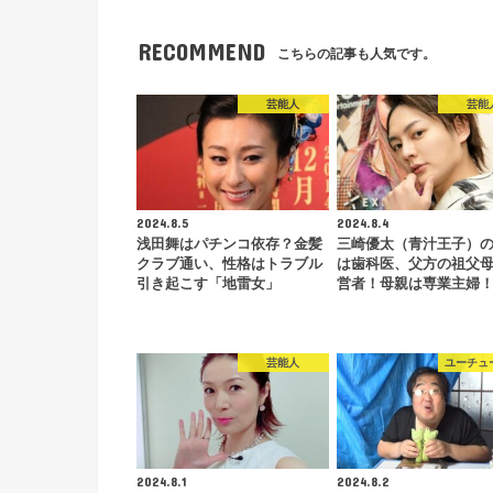
RECOMMEND
こちらの記事も人気です。
芸能人
芸能
2024.8.5
2024.8.4
浅田舞はパチンコ依存？金髪
三崎優太（青汁王子）
クラブ通い、性格はトラブル
は歯科医、父方の祖父
引き起こす「地雷女」
営者！母親は専業主婦
芸能人
ユーチュ
2024.8.1
2024.8.2