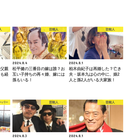
人
芸能人
芸能人
2024.8.4
2024.8.1
の父親
松平健の三番目の嫁は誰？お
柏木由紀子は再婚した？亡き
母も経
互い子持ちの再々婚、嫁には
夫・坂本九は心の中に、娘2
！
孫もいる！
人と孫2人がいる大家族！
ーバー
芸能人
芸能人
2024.8.3
2024.8.1