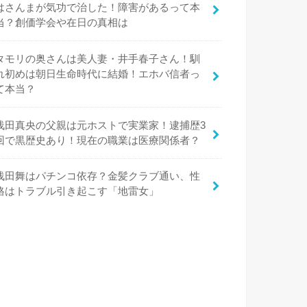
はさんまが気功で治した！障害があるって本
当？創価学会や在日の真相は
タモリの奥さんは美人妻・井手春子さん！馴
れ初めは朝日生命時代に結婚！エホバ信者っ
て本当？
浅田真央の父親は元ホストで実業家！逮捕歴3
回で黒歴史あり！現在の職業は医療関係者？
浅田舞はパチンコ依存？金髪クラブ通い、性
格はトラブル引き起こす「地雷女」