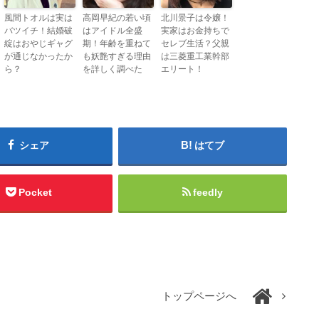
風間トオルは実は
高岡早紀の若い頃
北川景子は令嬢！
バツイチ！結婚破
はアイドル全盛
実家はお金持ちで
綻はおやじギャグ
期！年齢を重ねて
セレブ生活？父親
が通じなかったか
も妖艶すぎる理由
は三菱重工業幹部
ら？
を詳しく調べた
エリート！
シェア
はてブ
Pocket
feedly
トップページへ