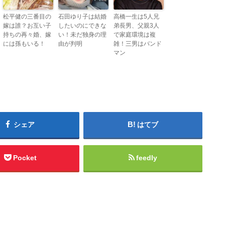
松平健の三番目の
石田ゆり子は結婚
高橋一生は5人兄
嫁は誰？お互い子
したいのにできな
弟長男、父親3人
持ちの再々婚、嫁
い！未だ独身の理
で家庭環境は複
には孫もいる！
由が判明
雑！三男はバンド
マン
シェア
はてブ
Pocket
feedly