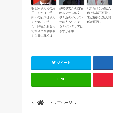
明石家さんまの息
伊勢谷友介の自宅
沢口靖子は宗教入
子にちか（二千
はルクラス碑文
信で結婚不可能？
翔）の病気はさん
谷！あのイケメン
未だ独身は愛人関
まが気功で治し
芸能人も住んで
係が原因？
た！障害があるっ
る？インテリアは
て本当？創価学会
さすが豪華
や在日の真相は
ツイート
LINE
トップページへ