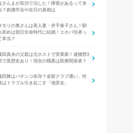
はさんまが気功で治した！障害があるって本
当？創価学会や在日の真相は
タモリの奥さんは美人妻・井手春子さん！馴
れ初めは朝日生命時代に結婚！エホバ信者っ
て本当？
浅田真央の父親は元ホストで実業家！逮捕歴3
回で黒歴史あり！現在の職業は医療関係者？
浅田舞はパチンコ依存？金髪クラブ通い、性
格はトラブル引き起こす「地雷女」