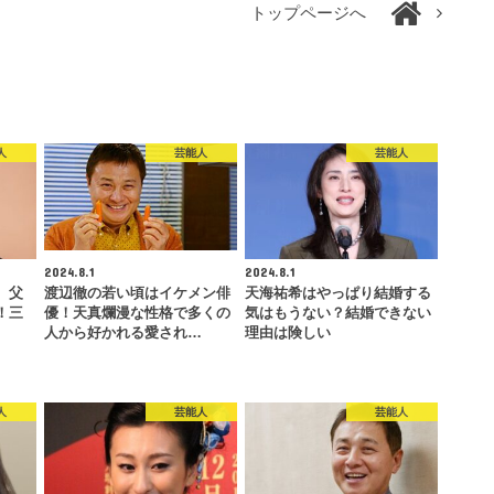
トップページへ
人
芸能人
芸能人
2024.8.1
2024.8.1
、父
渡辺徹の若い頃はイケメン俳
天海祐希はやっぱり結婚する
！三
優！天真爛漫な性格で多くの
気はもうない？結婚できない
人から好かれる愛され…
理由は険しい
人
芸能人
芸能人