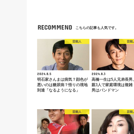
RECOMMEND
こちらの記事も人気です。
芸能人
芸能
2024.8.5
2024.8.3
明石家さんまは病気？顔色が
高橋一生は5人兄弟長男
悪いのは糖尿病？悟りの境地
親3人で家庭環境は複雑
到達「なるようになる」
男はバンドマン
芸能人
芸能