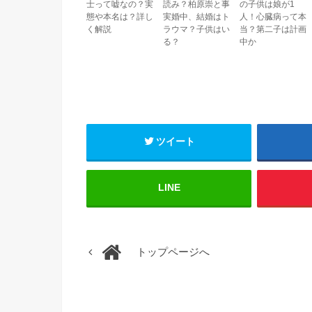
士って嘘なの？実
読み？柏原崇と事
の子供は娘が1
態や本名は？詳し
実婚中、結婚はト
人！心臓病って本
く解説
ラウマ？子供はい
当？第二子は計画
る？
中か
ツイート
LINE
トップページへ