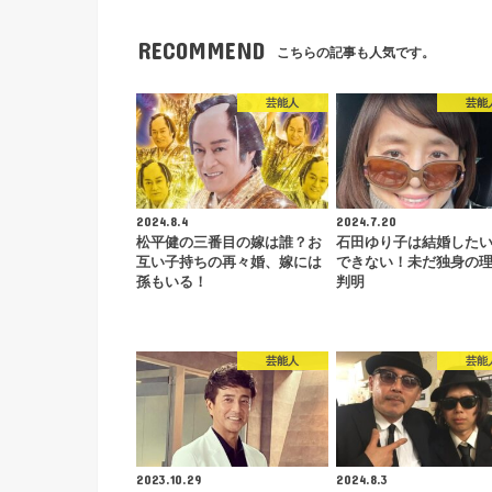
RECOMMEND
こちらの記事も人気です。
芸能人
芸能
2024.8.4
2024.7.20
松平健の三番目の嫁は誰？お
石田ゆり子は結婚した
互い子持ちの再々婚、嫁には
できない！未だ独身の
孫もいる！
判明
芸能人
芸能
2023.10.29
2024.8.3