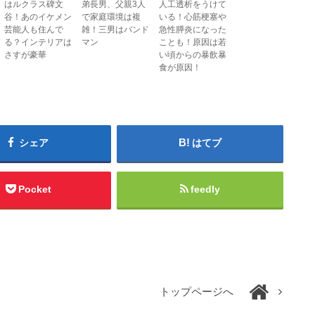
はルクラス碑文
弟長男、父親3人
人工透析をうけて
谷！あのイケメン
で家庭環境は複
いる！心筋梗塞や
芸能人も住んで
雑！三男はバンド
急性膵炎になった
る？インテリアは
マン
ことも！原因は若
さすが豪華
い頃からの暴飲暴
食が原因！
シェア
はてブ
Pocket
feedly
トップページへ