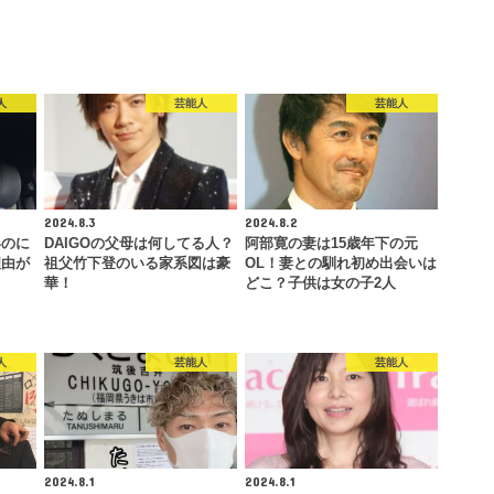
人
芸能人
芸能人
2024.8.3
2024.8.2
いのに
DAIGOの父母は何してる人？
阿部寛の妻は15歳年下の元
理由が
祖父竹下登のいる家系図は豪
OL！妻との馴れ初め出会いは
華！
どこ？子供は女の子2人
人
芸能人
芸能人
2024.8.1
2024.8.1