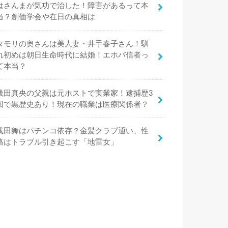
はさんまが気功で治した！障害があるって本
当？創価学会や在日の真相は
タモリの奥さんは美人妻・井手春子さん！馴
れ初めは朝日生命時代に結婚！エホバ信者っ
て本当？
浅田真央の父親は元ホストで実業家！逮捕歴3
回で黒歴史あり！現在の職業は医療関係者？
浅田舞はパチンコ依存？金髪クラブ通い、性
格はトラブル引き起こす「地雷女」