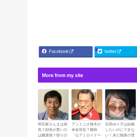
Facebook
twitter
More from my site
明石家さんまは病
アントニオ猪木が
石田ゆり子は結婚
気？顔色が悪いの
余命宣告？難病
したいのにできな
は糖尿病？悟りの
「心アミロイドー
い！未だ独身の理