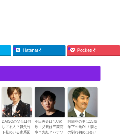
Hatena
Pocket
DAIGOの父母は何
小出恵介は4人家
阿部寛の妻は15歳
してる人？祖父竹
族！父親は三菱商
年下の元OL！妻と
下登のいる家系図
事？丸紅？パナソ
の馴れ初め出会い