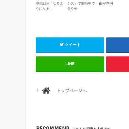
境地到達「なるよ
シス」で闘病中で
由が判明
うになる」
激やせ
ツイート
LINE
トップページへ
RECOMMEND