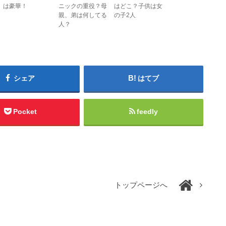
は豪華！
ニックの重役？母
はどこ？子供は女
親、弟は何してる
の子2人
人？
シェア
はてブ
Pocket
feedly
トップページへ