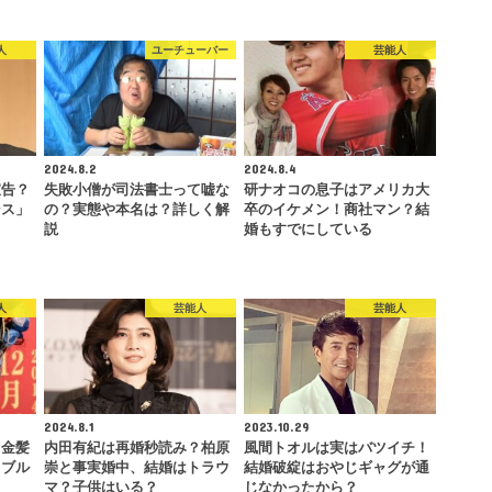
人
ユーチューバー
芸能人
2024.8.2
2024.8.4
宣告？
失敗小僧が司法書士って嘘な
研ナオコの息子はアメリカ大
シス」
の？実態や本名は？詳しく解
卒のイケメン！商社マン？結
説
婚もすでにしている
人
芸能人
芸能人
2024.8.1
2023.10.29
？金髪
内田有紀は再婚秒読み？柏原
風間トオルは実はバツイチ！
ラブル
崇と事実婚中、結婚はトラウ
結婚破綻はおやじギャグが通
マ？子供はいる？
じなかったから？