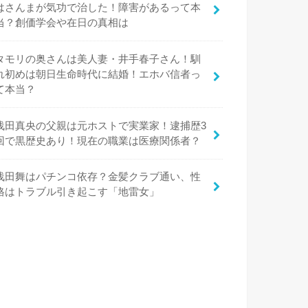
はさんまが気功で治した！障害があるって本
当？創価学会や在日の真相は
タモリの奥さんは美人妻・井手春子さん！馴
れ初めは朝日生命時代に結婚！エホバ信者っ
て本当？
浅田真央の父親は元ホストで実業家！逮捕歴3
回で黒歴史あり！現在の職業は医療関係者？
浅田舞はパチンコ依存？金髪クラブ通い、性
格はトラブル引き起こす「地雷女」