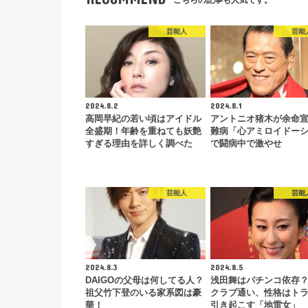
こちらの記事も人気です。
芸能人
芸能
2024.8.2
2024.8.1
高岡早紀の若い頃はアイドル
アントニオ猪木が余命
全盛期！年齢を重ねても妖艶
難病「心アミロイドー
すぎる理由を詳しく調べた
で闘病中で激やせ
芸能人
芸能
2024.8.3
2024.8.5
DAIGOの父母は何してる人？
浅田舞はパチンコ依存
祖父竹下登のいる家系図は豪
クラブ通い、性格はト
華！
引き起こす「地雷女」