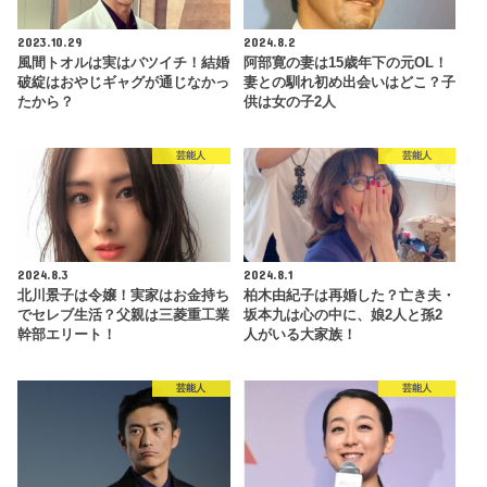
2023.10.29
2024.8.2
風間トオルは実はバツイチ！結婚
阿部寛の妻は15歳年下の元OL！
破綻はおやじギャグが通じなかっ
妻との馴れ初め出会いはどこ？子
たから？
供は女の子2人
芸能人
芸能人
2024.8.3
2024.8.1
北川景子は令嬢！実家はお金持ち
柏木由紀子は再婚した？亡き夫・
でセレブ生活？父親は三菱重工業
坂本九は心の中に、娘2人と孫2
幹部エリート！
人がいる大家族！
芸能人
芸能人