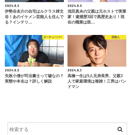
2024.8.2
2024.8.5
伊勢谷友介の自宅はルクラス碑文
浅田真央の父親は元ホストで実業
谷！あのイケメン芸能人も住んで
家！逮捕歴3回で黒歴史あり！現
る？インテリ…
在の職業は医…
ユーチューバー
芸能人
2024.8.2
2024.8.3
失敗小僧が司法書士って嘘なの？
高橋一生は5人兄弟長男、父親3
実態や本名は？詳しく解説
人で家庭環境は複雑！三男はバン
ドマン