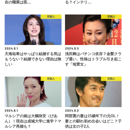
在の職業は医…
る？インテリ…
芸能人
芸能人
2024.8.1
2024.8.5
天海祐希はやっぱり結婚する気は
浅田舞はパチンコ依存？金髪クラ
もうない？結婚できない理由は険
ブ通い、性格はトラブル引き起こ
しい
す「地雷女」
芸能人
芸能人
2024.8.1
2024.8.2
マルシアの娘は大鶴弥安（びあ
阿部寛の妻は15歳年下の元OL！
ん）！現在は成城大学に進学？マ
妻との馴れ初め出会いはどこ？子
ルシア再婚も？
供は女の子2人