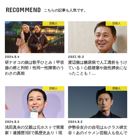
RECOMMEND
こちらの記事も人気です。
芸能人
芸能人
2024.8.4
2023.10.2
研ナオコの娘は歌手ひとみ！甲状
渡辺徹は糖尿病で人工透析をうけ
腺の癌と判明！性同一性障害のう
ている！心筋梗塞や急性膵炎にな
わさの真相
ったことも！…
芸能人
芸能人
2024.8.5
2024.8.2
浅田真央の父親は元ホストで実業
伊勢谷友介の自宅はルクラス碑文
家！逮捕歴3回で黒歴史あり！現
谷！あのイケメン芸能人も住んで