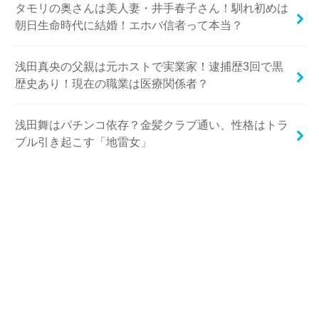
タモリの奥さんは美人妻・井手春子さん！馴れ初めは
朝日生命時代に結婚！エホバ信者って本当？
浅田真央の父親は元ホストで実業家！逮捕歴3回で黒
歴史あり！現在の職業は医療関係者？
浅田舞はパチンコ依存？金髪クラブ通い、性格はトラ
ブル引き起こす「地雷女」