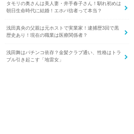
タモリの奥さんは美人妻・井手春子さん！馴れ初めは
朝日生命時代に結婚！エホバ信者って本当？
浅田真央の父親は元ホストで実業家！逮捕歴3回で黒
歴史あり！現在の職業は医療関係者？
浅田舞はパチンコ依存？金髪クラブ通い、性格はトラ
ブル引き起こす「地雷女」