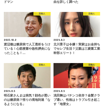
ドマン
由を詳しく調べた
芸能人
芸能人
2023.10.2
2024.8.3
渡辺徹は糖尿病で人工透析をうけ
北川景子は令嬢！実家はお金持ち
ている！心筋梗塞や急性膵炎にな
でセレブ生活？父親は三菱重工業
ったことも！…
幹部エリート！
芸能人
芸能人
2024.8.5
2024.8.5
明石家さんまは病気？顔色が悪い
浅田舞はパチンコ依存？金髪クラ
のは糖尿病？悟りの境地到達「な
ブ通い、性格はトラブル引き起こ
るようになる」
す「地雷女」