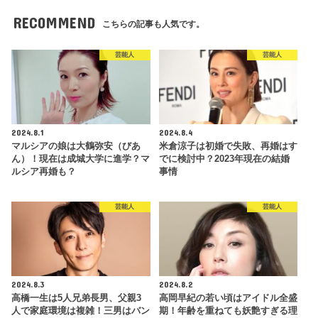
RECOMMEND
こちらの記事も人気です。
芸能人
芸能人
2024.8.1
2024.8.4
マルシアの娘は大鶴弥安（びあ
米倉涼子は初婚で失敗、再婚はす
ん）！現在は成城大学に進学？マ
でに検討中？2023年現在の結婚
ルシア再婚も？
事情
芸能人
芸能人
2024.8.3
2024.8.2
高橋一生は5人兄弟長男、父親3
高岡早紀の若い頃はアイドル全盛
人で家庭環境は複雑！三男はバン
期！年齢を重ねても妖艶すぎる理