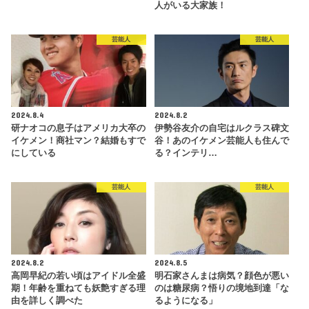
人がいる大家族！
芸能人
芸能人
2024.8.4
2024.8.2
研ナオコの息子はアメリカ大卒の
伊勢谷友介の自宅はルクラス碑文
イケメン！商社マン？結婚もすで
谷！あのイケメン芸能人も住んで
にしている
る？インテリ…
芸能人
芸能人
2024.8.2
2024.8.5
高岡早紀の若い頃はアイドル全盛
明石家さんまは病気？顔色が悪い
期！年齢を重ねても妖艶すぎる理
のは糖尿病？悟りの境地到達「な
由を詳しく調べた
るようになる」