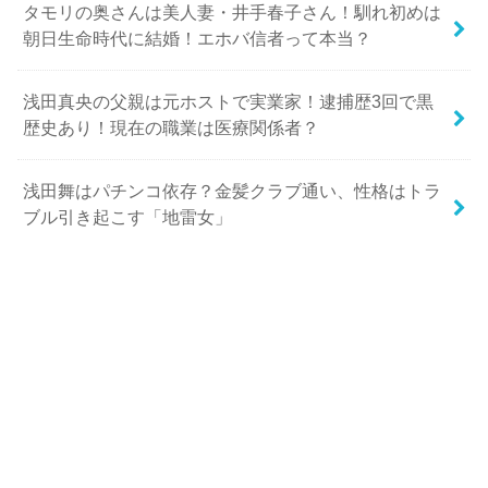
タモリの奥さんは美人妻・井手春子さん！馴れ初めは
朝日生命時代に結婚！エホバ信者って本当？
浅田真央の父親は元ホストで実業家！逮捕歴3回で黒
歴史あり！現在の職業は医療関係者？
浅田舞はパチンコ依存？金髪クラブ通い、性格はトラ
ブル引き起こす「地雷女」