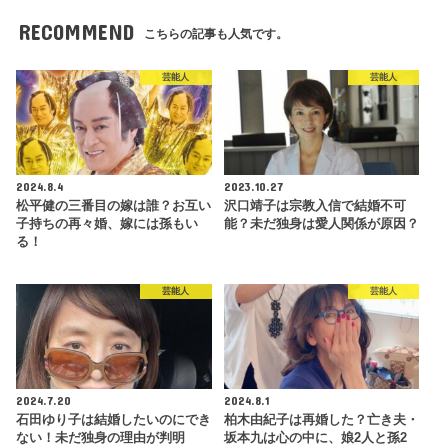
RECOMMEND
こちらの記事も人気です。
芸能人
芸能人
2024.8.4
2023.10.27
松平健の三番目の嫁は誰？お互い
沢口靖子は宗教入信で結婚不可
子持ちの再々婚、嫁には孫もい
能？未だ独身は愛人関係が原因？
る！
芸能人
芸能人
2024.7.20
2024.8.1
石田ゆり子は結婚したいのにでき
柏木由紀子は再婚した？亡き夫・
ない！未だ独身の理由が判明
坂本九は心の中に、娘2人と孫2