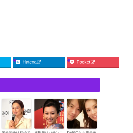
Hatena
Pocket
米倉涼子は初婚で
浅田舞はパチンコ
DAIGOと北川景子