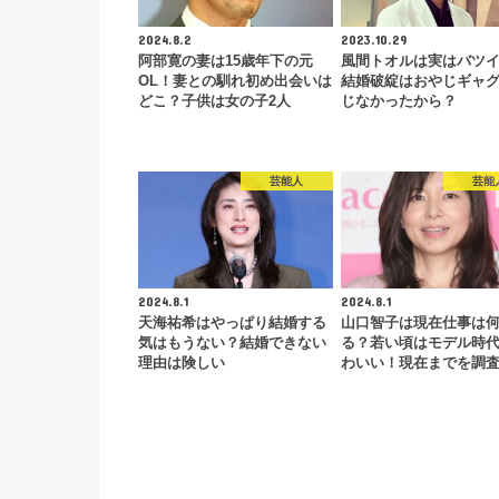
2024.8.2
2023.10.29
阿部寛の妻は15歳年下の元
風間トオルは実はバツ
OL！妻との馴れ初め出会いは
結婚破綻はおやじギャ
どこ？子供は女の子2人
じなかったから？
芸能人
芸能
2024.8.1
2024.8.1
天海祐希はやっぱり結婚する
山口智子は現在仕事は
気はもうない？結婚できない
る？若い頃はモデル時
理由は険しい
わいい！現在までを調