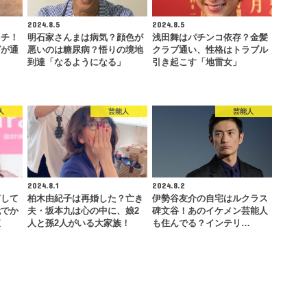
2024.8.5
2024.8.5
イチ！
明石家さんまは病気？顔色が
浅田舞はパチンコ依存？金髪
グが通
悪いのは糖尿病？悟りの境地
クラブ通い、性格はトラブル
到達「なるようになる」
引き起こす「地雷女」
人
芸能人
芸能人
2024.8.1
2024.8.2
何して
柏木由紀子は再婚した？亡き
伊勢谷友介の自宅はルクラス
代でか
夫・坂本九は心の中に、娘2
碑文谷！あのイケメン芸能人
査
人と孫2人がいる大家族！
も住んでる？インテリ…