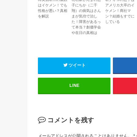
はイケメン！でも
子にちか（二千
アメリカ大卒のイ
性格が悪い？真相
翔）の病気はさん
ケメン！商社マ
を解説
まが気功で治し
ン？結婚もすでに
た！障害があるっ
している
て本当？創価学会
や在日の真相は
ツイート
LINE
コメントを残す
メールアドレスが公開されることはありません。
*