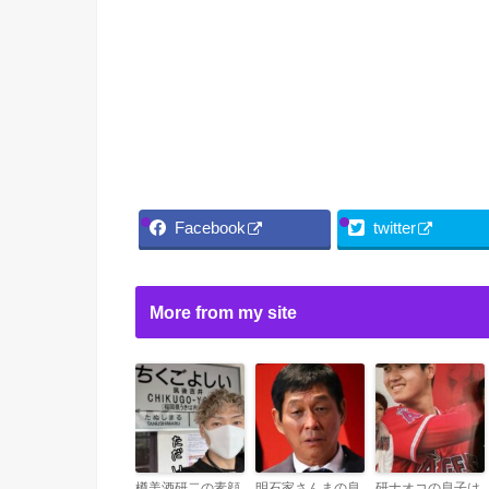
Facebook
twitter
More from my site
樽美酒研二の素顔
明石家さんまの息
研ナオコの息子は