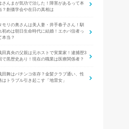
はさんまが気功で治した！障害があるって本
当？創価学会や在日の真相は
タモリの奥さんは美人妻・井手春子さん！馴
れ初めは朝日生命時代に結婚！エホバ信者っ
て本当？
浅田真央の父親は元ホストで実業家！逮捕歴3
回で黒歴史あり！現在の職業は医療関係者？
浅田舞はパチンコ依存？金髪クラブ通い、性
格はトラブル引き起こす「地雷女」