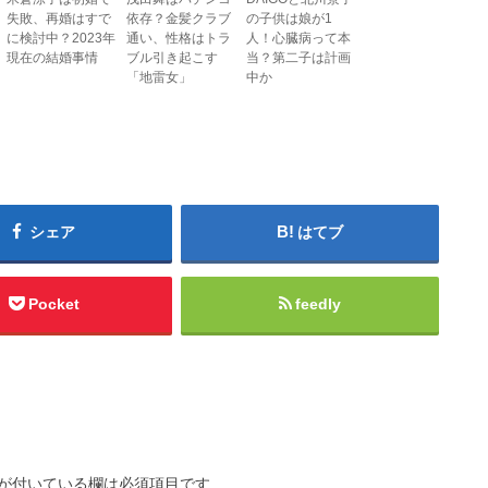
失敗、再婚はすで
依存？金髪クラブ
の子供は娘が1
に検討中？2023年
通い、性格はトラ
人！心臓病って本
現在の結婚事情
ブル引き起こす
当？第二子は計画
「地雷女」
中か
シェア
はてブ
Pocket
feedly
が付いている欄は必須項目です