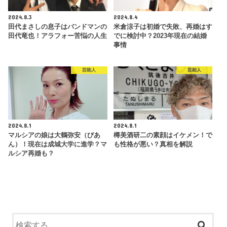
2024.8.3
2024.8.4
田代まさしの息子はバンドマンの
米倉涼子は初婚で失敗、再婚はす
田代竜也！アラフォー苦悩の人生
でに検討中？2023年現在の結婚
事情
芸能人
芸能人
2024.8.1
2024.8.1
マルシアの娘は大鶴弥安（びあ
樽美酒研二の素顔はイケメン！で
ん）！現在は成城大学に進学？マ
も性格が悪い？真相を解説
ルシア再婚も？