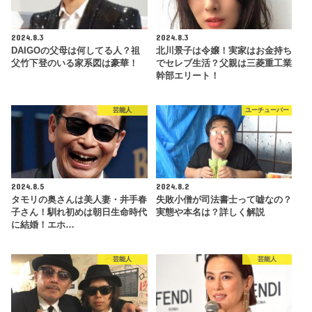
2024.8.3
2024.8.3
DAIGOの父母は何してる人？祖
北川景子は令嬢！実家はお金持ち
父竹下登のいる家系図は豪華！
でセレブ生活？父親は三菱重工業
幹部エリート！
芸能人
ユーチューバー
2024.8.5
2024.8.2
タモリの奥さんは美人妻・井手春
失敗小僧が司法書士って嘘なの？
子さん！馴れ初めは朝日生命時代
実態や本名は？詳しく解説
に結婚！エホ…
芸能人
芸能人